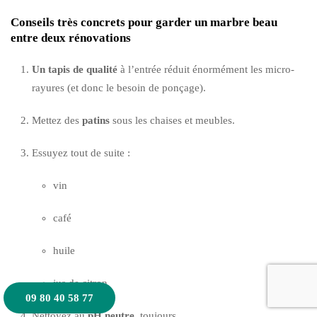
Conseils très concrets pour garder un marbre beau
entre deux rénovations
Un tapis de qualité
à l’entrée réduit énormément les micro-
rayures (et donc le besoin de ponçage).
Mettez des
patins
sous les chaises et meubles.
Essuyez tout de suite :
vin
café
huile
jus de citron
09 80 40 58 77
Nettoyez au
pH neutre
, toujours.