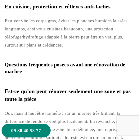
En cuisine, protection et réflexes anti-taches
Essuyer vite les corps gras, éviter les planches humides laissées
longtemps, et si vous cuisinez beaucoup, une protection
oléofuge/hydrofuge adaptée à la pierre peut être un vrai plus,
surtout sur plans et crédences.
Questions fréquentes posées avant une rénovation de
marbre
Est-ce qu’on peut rénover seulement une zone et pas
toute la pièce
Oui, mais il faut être honnête : sur un marbre très brillant, la
différence de rendu se voit plus facilement. En revanche, sur une
finition satinée ou sur une zone bien délimitée, une reprise locale
09 80 40 58 77
peut être très propre, surtout si le reste est encore en bon état.