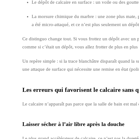
Le dépôt de calcaire en surface : un voile ou des goutt
La morsure chimique du marbre : une zone plus mate, p
a été micro-attaqué, et ce n’est plus seulement un dépôt 
Ce distinguo change tout. Si vous frottez un dépôt avec un p
comme si c’était un dépôt, vous allez frotter de plus en plus f
Un repère simple : si la trace blanchâtre disparaît quand la 
une attaque de surface qui nécessite une remise en état (poli
Les erreurs qui favorisent le calcaire sans
Le calcaire n’apparaît pas parce que la salle de bain est mal
Laisser sécher à l’air libre après la douche
Le plus grand accélérateur de calcaire, ce n’est pas la duret