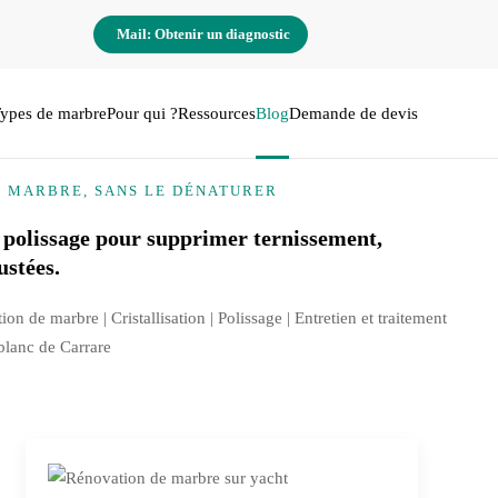
Mail: Obtenir un diagnostic
ypes de marbre
Pour qui ?
Ressources
Blog
Demande de devis
E MARBRE, SANS LE DÉNATURER
 polissage pour supprimer ternissement,
ustées.
tion de marbre |
Cristallisation
| Polissage | Entretien et traitement
 blanc de Carrare