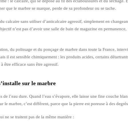
e : le calcaire, qui se dépose au fil des éclaboussures et du séchage. Et
ner que le marbre se marque, perde de sa profondeur ou se tache.
 du calcaire sans utiliser d’anticalcaire agressif, simplement en changea
’objectif n’est pas d’avoir une salle de bain de magazine en permanence,
ion, du polissage et du ponçage de marbre dans toute la France, intervie
is il est sensible chimiquement : les produits acides, certains détartrant
à être efficace sans être agressif.
’installe sur le marbre
s de l’eau dure. Quand l’eau s’évapore, elle laisse une fine couche blan
 le marbre, c’est différent, parce que la pierre est poreuse à des degrés 
qui ne se traitent pas de la même manière :