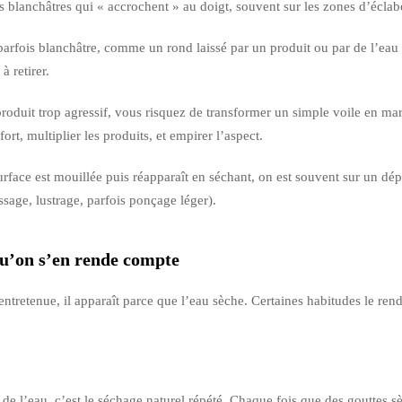
es blanchâtres qui « accrochent » au doigt, souvent sur les zones d’écla
arfois blanchâtre, comme un rond laissé par un produit ou par de l’eau
à retirer.
roduit trop agressif, vous risquez de transformer un simple voile en ma
ort, multiplier les produits, et empirer l’aspect.
surface est mouillée puis réapparaît en séchant, on est souvent sur un dé
ssage, lustrage, parfois ponçage léger).
 qu’on s’en rende compte
 entretenue, il apparaît parce que l’eau sèche. Certaines habitudes le ren
é de l’eau, c’est le séchage naturel répété. Chaque fois que des gouttes 