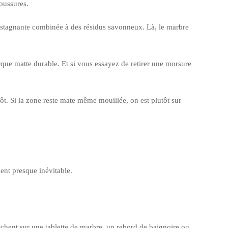
boussures.
 stagnante combinée à des résidus savonneux. Là, le marbre
rque matte durable. Et si vous essayez de retirer une morsure
pôt. Si la zone reste mate même mouillée, on est plutôt sur
dent presque inévitable.
sèchent sur une tablette de marbre, un rebord de baignoire ou