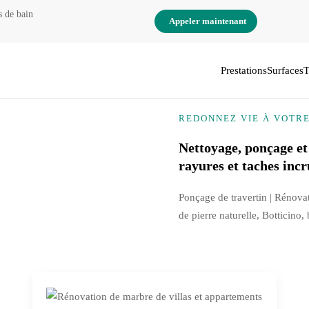
s de bain
Appeler maintenant
Prestations
Surfaces
T
REDONNEZ VIE À VOTR
Nettoyage, ponçage et
rayures et taches incr
Ponçage de travertin | Rénova
de pierre naturelle, Botticino,